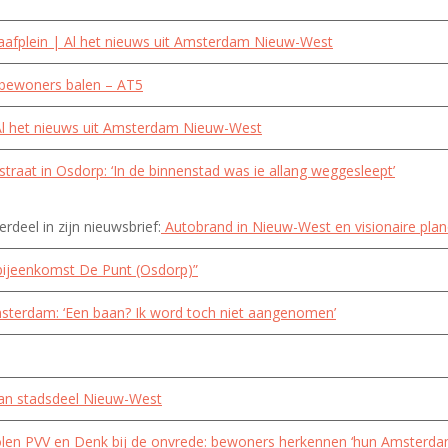
aafplein | Al het nieuws uit Amsterdam Nieuw-West
 bewoners balen – AT5
 Al het nieuws uit Amsterdam Nieuw-West
straat in Osdorp: ‘In de binnenstad was ie allang weggesleept’
deel in zijn nieuwsbrief:
Autobrand in Nieuw-West en visionaire plan
bijeenkomst De Punt (Osdorp)”
msterdam: ‘Een baan? Ik word toch niet aangenomen’
van stadsdeel Nieuw-West
olen PVV en Denk bij de onvrede: bewoners herkennen ‘hun Amsterda