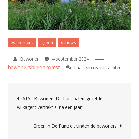
evenement
groen
schouw
4 september 2024
bewonersbijeenkomst
op
Laat een reactie achter
Zaterdag
28
Bericht
septembe
AT5: “Bewoners De Punt balen: geliefde
Bijeenko
wijkagent vertrekt al na een jaar”
navigatie
Groen
in
Groen in De Punt: dit vinden de bewoners
Osdorp
De