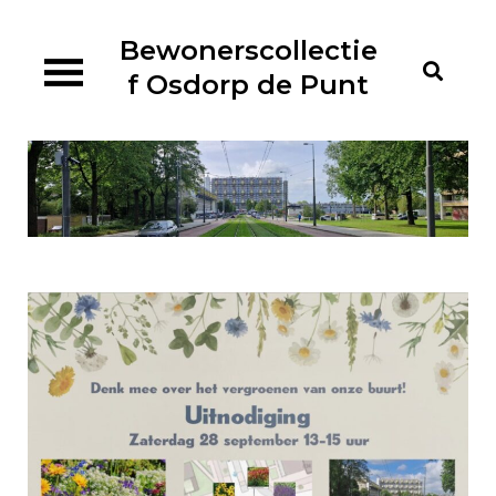
Ga
naar
Bewonerscollectie
de
f Osdorp de Punt
inhoud