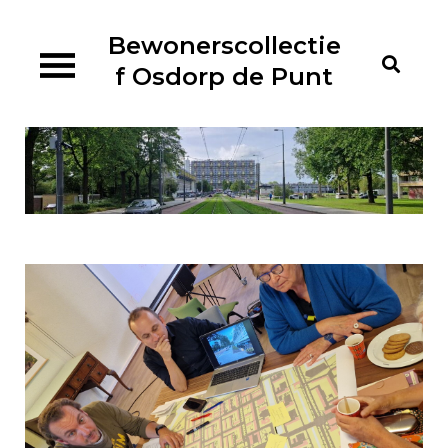
Ga
naar
Bewonerscollectie
de
f Osdorp de Punt
inhoud