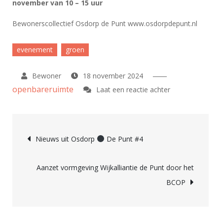
november van 10 – 15 uur
Bewonerscollectief Osdorp de Punt www.osdorpdepunt.nl
evenement
groen
18 november 2024
openbareruimte
op
Laat een reactie achter
Help
mee
Bericht
met
Nieuws uit Osdorp
De Punt #4
het
navigatie
vergroenen
Aanzet vormgeving Wijkalliantie de Punt door het
van
BCOP
de
Punt!