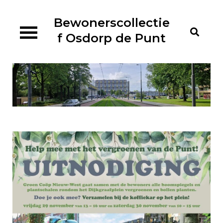
Ga
naar
Bewonerscollectie
de
f Osdorp de Punt
inhoud