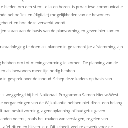
te bieden om een stem te laten horen, is proactieve communicatie
ende behoeftes en (digitale) mogelijkheden van de bewoners.
 gebeurt en hoe deze verwerkt wordt.
rtijen staan aan de basis van de planvorming en geven hier samen
sraadpleging te doen als plannen in gezamenlijke afstemming zijn
nodig hebben om tot meningsvorming te komen. De planning van de
en als bewoners meer tijd nodig hebben.
r in gesprek over de inhoud. Schep deze kaders op basis van
voor is weggelegd bij het Nationaal Programma Samen Nieuw-West.
 de vergaderingen van de Wijkalliantie hebben niet direct een belang
valt aan besluitvorming, agendaplanning of budgetuitgaven.
t handen neemt, zoals het maken van verslagen, regelen van
afel zitten en blijven, etc. Dit scheelt veel regelwerk voor de