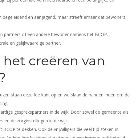
in begeleidend en aanjagend, maar streeft ernaar dat bewoners
van partners of een andere bewoner namens het BCOP.
ale en gelijkwaardige partner.
r het creëren van
?
neuzen staan dezelfde kant op en we slaan de handen ineen om de
ding.
aardige gesprekspartners in de wijk. Door zowel de gemeente als
 en de zorginstellingen in de wijk.
COP te dekken. Ook de vrijwilligers die veel tijd steken in
en. Andere (professionele) partners krijgen immers ook betaald