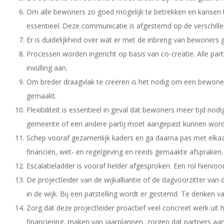
Om alle bewoners zo goed mogelijk te betrekken en kansen 
essentieel. Deze communicatie is afgestemd op de verschill
Er is duidelijkheid over wat er met de inbreng van bewoners
Processen worden ingericht op basis van co-creatie. Alle pa
invulling aan.
Om breder draagvlak te creëren is het nodig om een bewoner
gemaakt.
Flexibiliteit is essentieel in geval dat bewoners meer tijd 
gemeente of een andere partij moet aangepast kunnen word
Schep vooraf gezamenlijk kaders en ga daarna pas met elkaa
financiën, wet- en regelgeving en reeds gemaakte afspraken.
Escalatieladder is vooraf helder afgesproken. Een rol hier
De projectleider van de wijkalliantie of de dagvoorzitter van
in de wijk. Bij een patstelling wordt er gestemd. Te denken 
Zorg dat deze projectleider proactief veel concreet werk ui
financiering, maken van jaarplannen, zorgen dat partners aan t