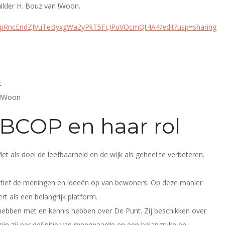
ilder H. Bouz van !Woon.
wspRncEndZJVuTeByxgWa2yPkT5FcJPuVOcmQt4A4/edit?usp=sharing
t
 !Woon
 BCOP en haar rol
 als doel de leefbaarheid en de wijk als geheel te verbeteren.
ctief de meningen en ideeën op van bewoners. Op deze manier
 als een belangrijk platform.
hebben met en kennis hebben over De Punt. Zij beschikken over
zijn zij per definitie van meerwaarde en een belangrijke en