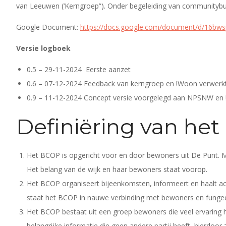
van Leeuwen (‘Kerngroep”). Onder begeleiding van communitybu
Google Document:
https://docs.google.com/document/d/16b
Versie logboek
0.5 – 29-11-2024 Eerste aanzet
0.6 – 07-12-2024 Feedback van kerngroep en !Woon verwerk
0.9 – 11-12-2024 Concept versie voorgelegd aan NPSNW en
Definiëring van het
Het BCOP is opgericht voor en door bewoners uit De Punt. Met
Het belang van de wijk en haar bewoners staat voorop.
Het BCOP organiseert bijeenkomsten, informeert en haalt a
staat het BCOP in nauwe verbinding met bewoners en fungeert
Het BCOP bestaat uit een groep bewoners die veel ervaring 
belangrijke informatie die geen andere partij heeft, hierdoor 